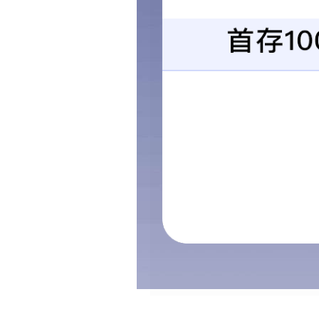
五芳斋总部大楼
项目地点：浙江嘉兴
上一页
习水华润写字楼项目